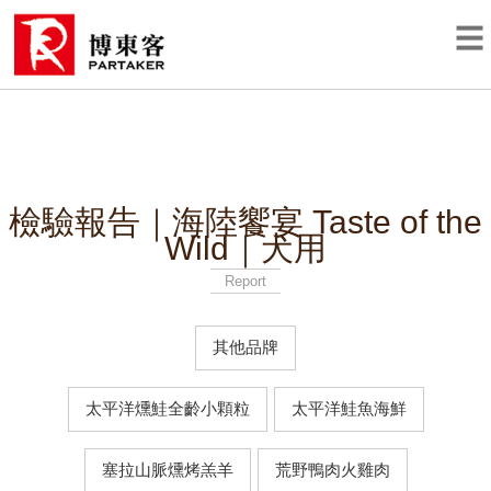
檢驗報告｜海陸饗宴 Taste of the
Wild｜犬用
Report
其他品牌
太平洋燻鮭全齡小顆粒
太平洋鮭魚海鮮
塞拉山脈燻烤羔羊
荒野鴨肉火雞肉