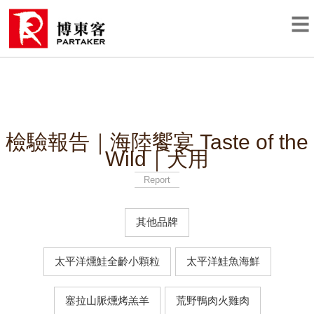
檢驗報告｜海陸饗宴 Taste of the
Wild｜犬用
Report
其他品牌
太平洋燻鮭全齡小顆粒
太平洋鮭魚海鮮
塞拉山脈燻烤羔羊
荒野鴨肉火雞肉