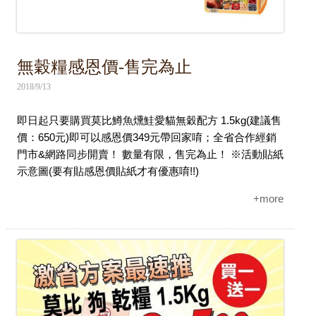
無穀糧感恩價-售完為止
2018/9/13
即日起只要購買莫比鱒魚燻鮭愛貓無穀配方 1.5kg(建議售
價：650元)即可以感恩價349元帶回家唷；全省合作經銷
門市&網路同步開賣！ 數量有限，售完為止！ ※活動貼紙
示意圖(要有貼感恩價貼紙才有優惠唷!!)
+more