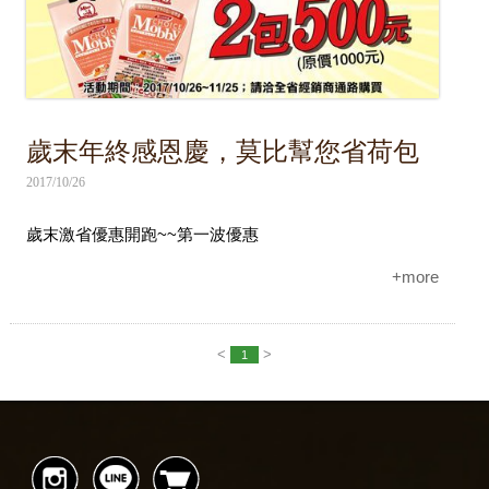
歲末年終感恩慶，莫比幫您省荷包
2017/10/26
歲末激省優惠開跑~~第一波優惠
+more
<
>
1