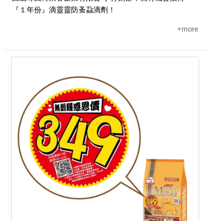
『１年份』滴靈靈防蚤蝨滴劑！
+more