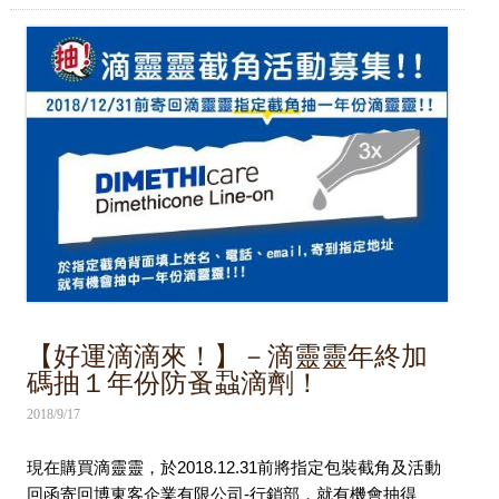
【好運滴滴來！】－滴靈靈年終加
碼抽１年份防蚤蝨滴劑！
2018/9/17
現在購買滴靈靈，於2018.12.31前將指定包裝截角及活動
回函寄回博東客企業有限公司-行銷部，就有機會抽得