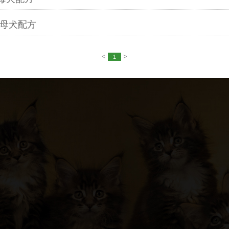
幼母犬配方
<
>
1